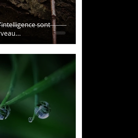
’intelligence sont
veau...