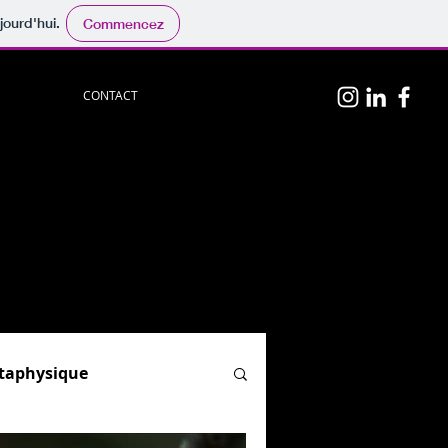
jourd'hui.
Commencez
CONTACT
n
p
hotos
persos.
physique
", "
Hypnose & PNL
"
el)
ion.
og :
par ici.
étaphysique