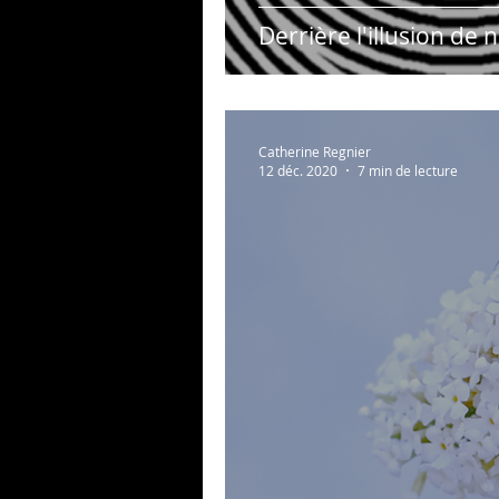
Derrière l'illusion de 
Catherine Regnier
12 déc. 2020
7 min de lecture