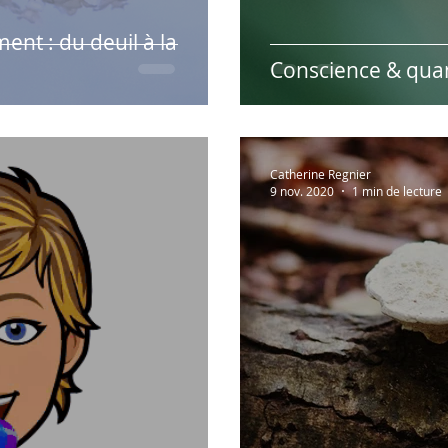
nt : du deuil à la
Conscience & qua
Catherine Regnier
9 nov. 2020
1 min de lecture