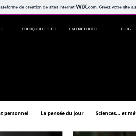
lateforme de création de sites internet
.com
. Créez votre site au
IL
POURQUOI CE SITE?
GALERIE PHOTO
BLOG
artager
c
itations
,
lectures
,
musiques
,
vidéos
,
humour
à méditer e
es "
Psycho
, "
Développement personnel
","
Sciences
...et méta
.."
Au bonheur des zèbres
"
(dédiée à la surdouance / haut potenti
Un lieu d'échange où vous êtes tous bienvenus !
scrivez-vous pour commenter et participer aux forums de discuss
 présentation détaillée des différentes rubriques du bl
t personnel
La pensée du jour
Sciences... et m