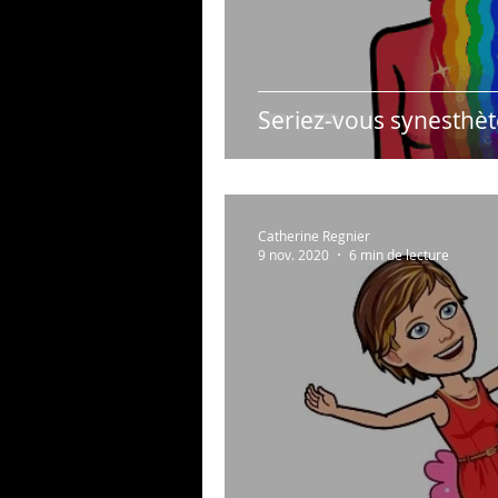
Seriez-vous synesthèt
Catherine Regnier
9 nov. 2020
6 min de lecture