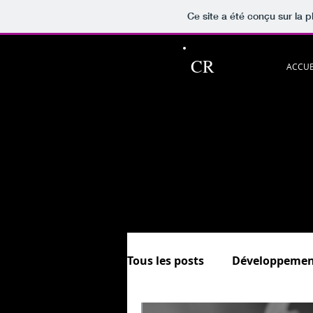
Ce site a été conçu sur la p
CR
ACCUE
Ce blog pour p
Découvrez aussi les rubriqu
et.
In
Sommaire &
Tous les posts
Développemen