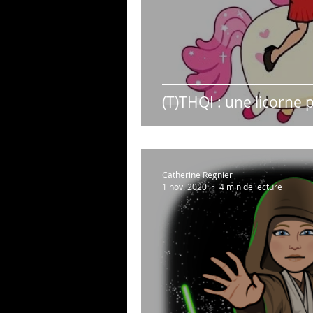
(T)THQI : une licorne 
Catherine Regnier
1 nov. 2020
4 min de lecture