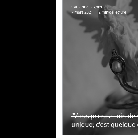
Au bonheur des zèbres
Catherine Regnier
7 mars 2021
2 min de lecture
Photos persos
Psycho
"Vous prenez soin de v
unique, c'est quelque 