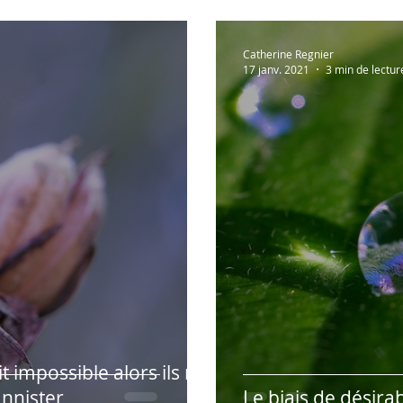
Catherine Regnier
17 janv. 2021
3 min de lectur
it impossible alors ils ne
Bannister
Le biais de désirab