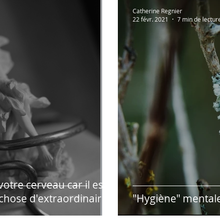
Lectures à partager!
Vidéos recommandées
En 
Catherine Regnier
22 févr. 2021
7 min de lectur
Humour
Hypnose & PNL
Présentation des r
otre cerveau car il est
chose d'extraordinaire...
"Hygiène" mental