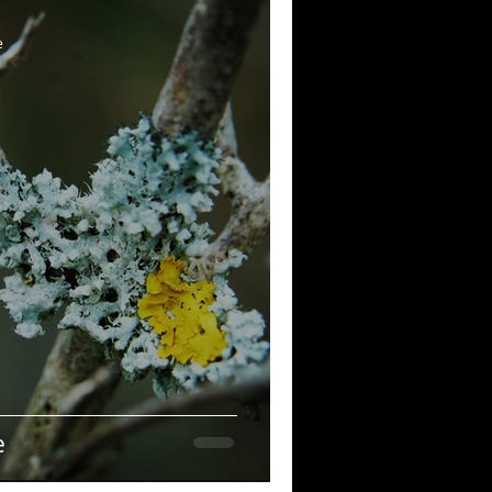
musique!
e
ubriques
e