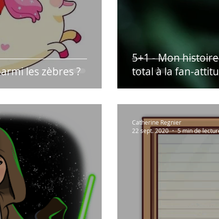
5+1 - Mon histoire
parmi les zèbres ?
total à la fan-attit
Catherine Regnier
22 sept. 2020
5 min de lectur