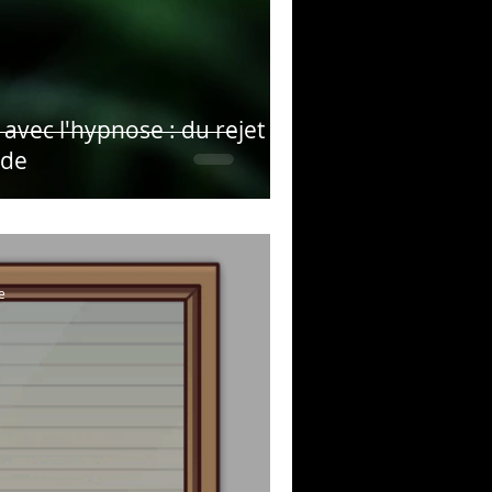
 avec l'hypnose : du rejet
ude
e