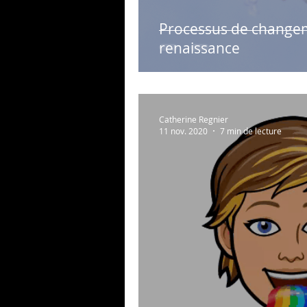
Processus de changeme
renaissance
Catherine Regnier
11 nov. 2020
7 min de lecture