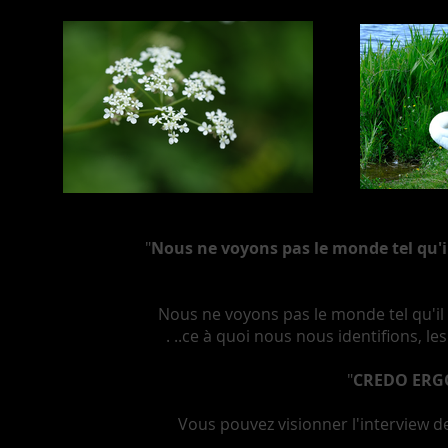
"
Nous ne voyons pas le monde tel qu'
Nous ne voyons pas le monde tel qu'i
. ..ce à quoi nous nous identifions, 
"
CREDO ERG
Vous pouvez visionner l'interview 