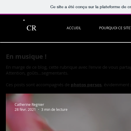
Ce site a été conçu sur la plateforme de cr
CR
ACCUEIL
POURQUOI CE SITE
En musique !
En marge de ce blog, cette rubrique avec l'envie de vous part
Attention, goûts...segmentants.
Ces posts sont accompagnés de
photos persos
, évidemment 
Catherine Regnier
28 févr. 2021
3 min de lecture