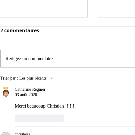
2 commentaires
Rédigez un commentaire...
⚠️ Rendez-vous sur mon
Les champ
Trier par :
Les plus récents
magiciens 
nouveau site pour mes
Catherine Regnier
prochaines photos
03 août 2020
Merci beaucoup Christian !!!!!!
J'aime
Répondre
chdubois