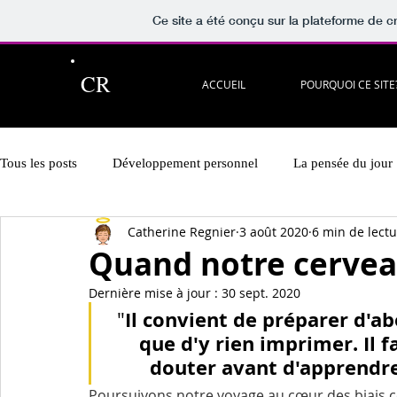
Ce site a été conçu sur la plateforme de cr
CR
ACCUEIL
POURQUOI CE SITE
Tous les posts
Développement personnel
La pensée du jour
Catherine Regnier
3 août 2020
6 min de lect
Lectures à partager!
Vidéos recommandées
En musiq
Quand notre cervea
Dernière mise à jour :
30 sept. 2020
Hypnose & PNL
Présentation des rubriques
Il convient de préparer d'a
"
que d'y rien imprimer. Il
douter avant d'apprendre 
Poursuivons notre voyage au cœur des biais cog