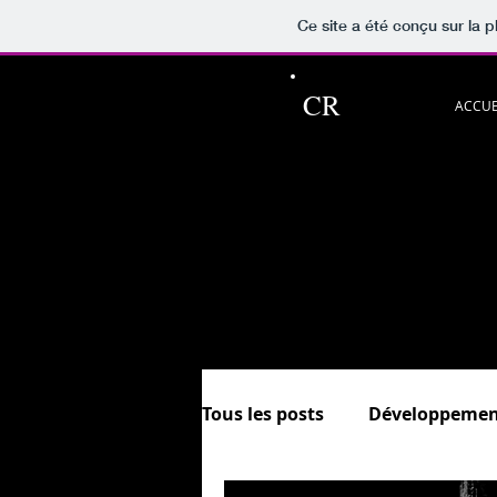
Ce site a été conçu sur la p
CR
ACCUE
Ce blog pour p
Découvrez aussi les rubriqu
et.
In
Sommaire &
Tous les posts
Développemen