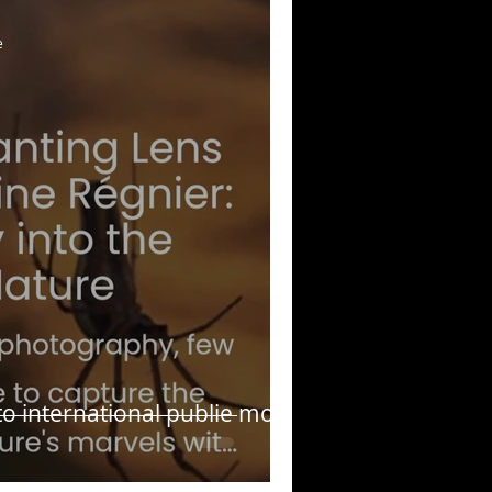
musique!
e
ubriques
o international publie mon