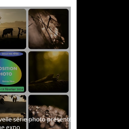
uvelle série photo présentée
ine expo