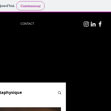
jourd'hui.
Commencez
CONTACT
n
p
hotos
persos.
physique
", "
Hypnose & PNL
"
el)
ion.
og :
par ici.
étaphysique