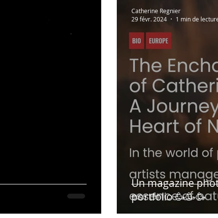
Lectures à partager!
Vidéos recommandées
En 
Catherine Regnier
29 févr. 2024
1 min de lectur
Humour
Hypnose & PNL
Présentation des r
Un magazine phot
portfolio 🥳🥳🥳