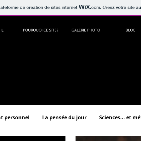
lateforme de création de sites internet
.com
. Créez votre site au
IL
POURQUOI CE SITE?
GALERIE PHOTO
BLOG
artager
c
itations
,
lectures
,
musiques
,
vidéos
,
humour
à méditer e
es "
Psycho
, "
Développement personnel
","
Sciences
...et méta
.."
Au bonheur des zèbres
"
(dédiée à la surdouance / haut potenti
Un lieu d'échange où vous êtes tous bienvenus !
scrivez-vous pour commenter et participer aux forums de discuss
 présentation détaillée des différentes rubriques du bl
t personnel
La pensée du jour
Sciences... et m