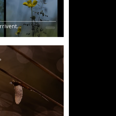
rivent...
e