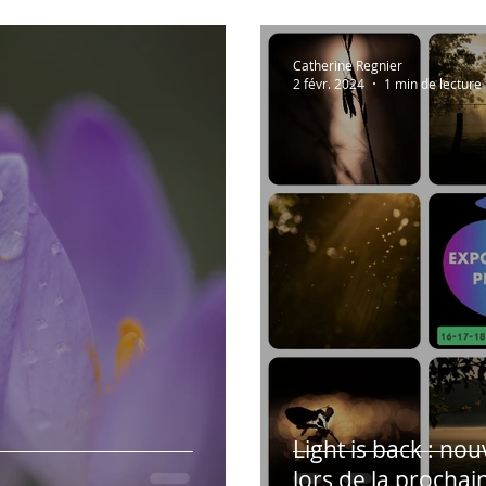
Catherine Regnier
2 févr. 2024
1 min de lecture
Light is back : no
lors de la procha