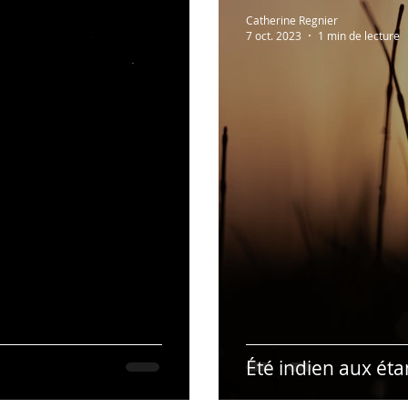
Lectures à partager!
Vidéos recommandées
En 
Catherine Regnier
7 oct. 2023
1 min de lecture
Humour
Hypnose & PNL
Présentation des r
Été indien aux ét