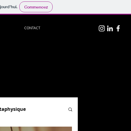
jourd'hui.
Commencez
CONTACT
n
p
hotos
persos.
physique
", "
Hypnose & PNL
"
el)
ion.
og :
par ici.
étaphysique