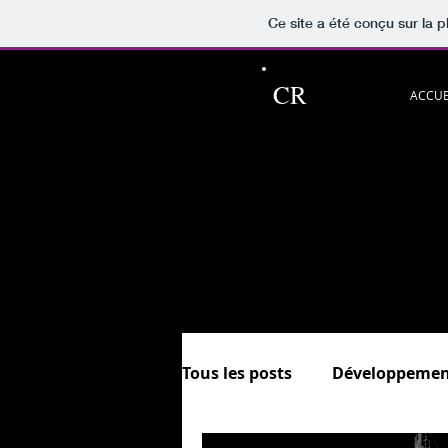
Ce site a été conçu sur la p
CR
ACCUE
Ce blog pour p
Découvrez aussi les rubriqu
et.
In
Sommaire &
Tous les posts
Développemen