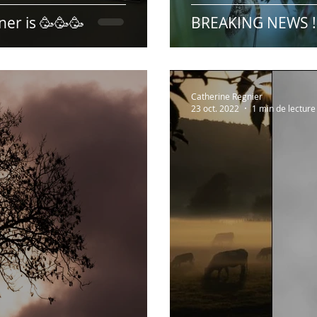
ner is 🥳🥳🥳
BREAKING NEWS ! 
Catherine Regnier
23 oct. 2022
1 min de lecture