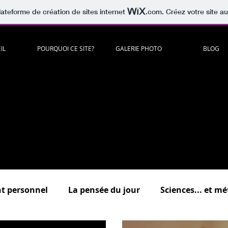
lateforme de création de sites internet
.com
. Créez votre site au
IL
POURQUOI CE SITE?
GALERIE PHOTO
BLOG
artager
c
itations
,
lectures
,
musiques
,
vidéos
,
humour
à méditer e
es "
Psycho
, "
Développement personnel
","
Sciences
...et méta
.."
Au bonheur des zèbres
"
(dédiée à la surdouance / haut potenti
Un lieu d'échange où vous êtes tous bienvenus !
scrivez-vous pour commenter et participer aux forums de discuss
 présentation détaillée des différentes rubriques du bl
t personnel
La pensée du jour
Sciences... et m