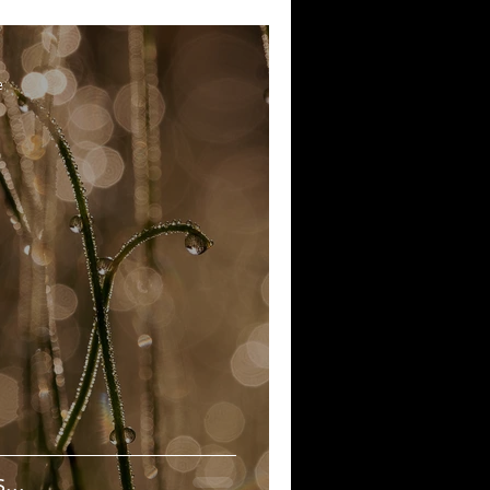
e
...