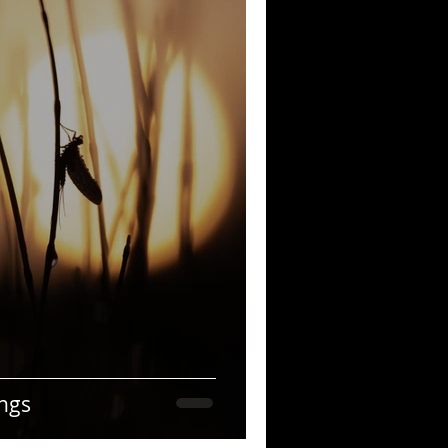
musique!
ubriques
angs