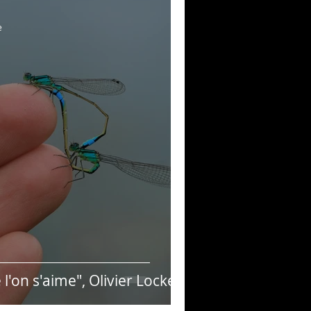
musique!
e
ubriques
l'on s'aime", Olivier Lockert