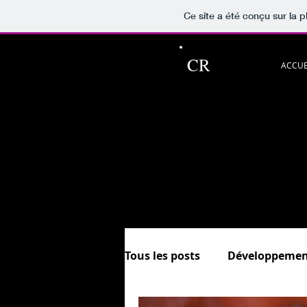
Ce site a été conçu sur la p
CR
ACCUE
Ce blog pour p
Découvrez aussi les rubriqu
et.
In
Sommaire &
Tous les posts
Développemen