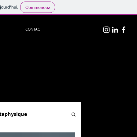
jourd'hui.
Commencez
CONTACT
n
p
hotos
persos.
physique
", "
Hypnose & PNL
"
el)
ion.
og :
par ici.
étaphysique