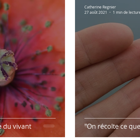
Lectures à partager!
Vidéos recommandées
En 
Catherine Regnier
27 août 2021
1 min de lectur
Humour
Hypnose & PNL
Présentation des r
 du vivant
"On récolte ce que 