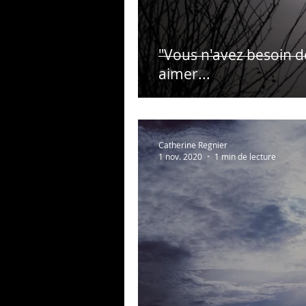
"Vous n'avez besoin 
aimer...
Catherine Regnier
1 nov. 2020
1 min de lecture