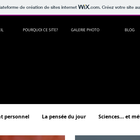
lateforme de création de sites internet
.com
. Créez votre site au
IL
POURQUOI CE SITE?
GALERIE PHOTO
BLOG
artager
c
itations
,
lectures
,
musiques
,
vidéos
,
humour
à méditer e
es "
Psycho
, "
Développement personnel
","
Sciences
...et méta
.."
Au bonheur des zèbres
"
(dédiée à la surdouance / haut potenti
Un lieu d'échange où vous êtes tous bienvenus !
scrivez-vous pour commenter et participer aux forums de discuss
 présentation détaillée des différentes rubriques du bl
t personnel
La pensée du jour
Sciences... et m