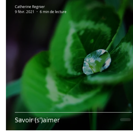
Au bonheur des zèbres
Lectures à partager!
Catherine Regnier
9 févr. 2021
6 min de lecture
Photos persos
Psycho
Humour
Hypno
Savoir (s')aimer