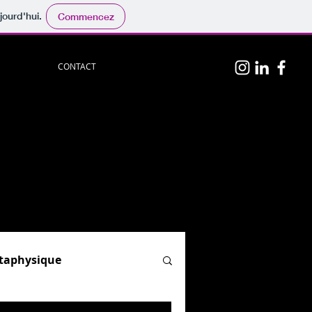
jourd'hui.
Commencez
CONTACT
n
p
hotos
persos.
physique
", "
Hypnose & PNL
"
el)
ion.
og :
par ici.
étaphysique