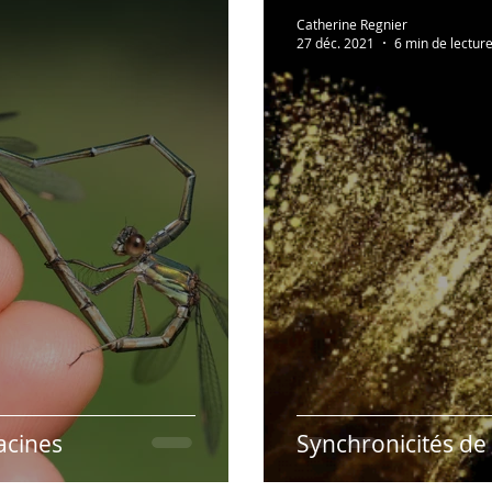
Lectures à partager!
Vidéos recommandées
En 
Catherine Regnier
27 déc. 2021
6 min de lectur
Humour
Hypnose & PNL
Présentation des r
acines
Synchronicités de 