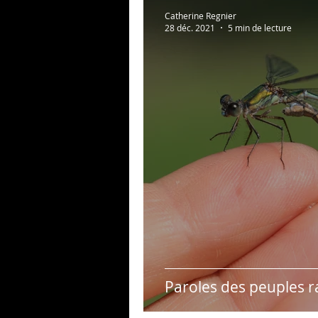
Au bonheur des zèbres
Catherine Regnier
28 déc. 2021
5 min de lecture
Photos persos
Psycho
Paroles des peuples r