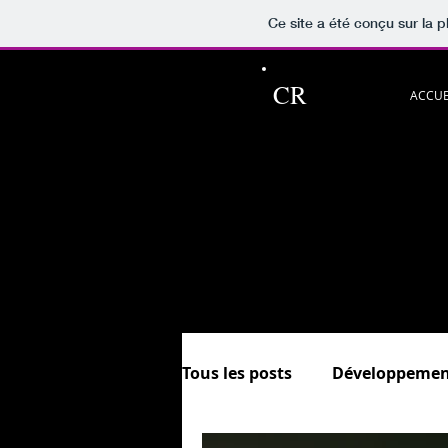
Ce site a été conçu sur la p
CR
ACCUE
Ce blog pour p
Découvrez aussi les rubriqu
et.
In
Sommaire &
Tous les posts
Développemen