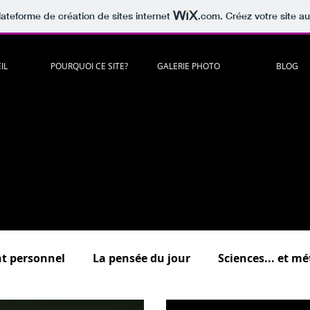
lateforme de création de sites internet
.com
. Créez votre site au
IL
POURQUOI CE SITE?
GALERIE PHOTO
BLOG
artager
c
itations
,
lectures
,
musiques
,
vidéos
,
humour
à méditer e
es "
Psycho
, "
Développement personnel
","
Sciences
...et méta
.."
Au bonheur des zèbres
"
(dédiée à la surdouance / haut potenti
Un lieu d'échange où vous êtes tous bienvenus !
scrivez-vous pour commenter et participer aux forums de discuss
 présentation détaillée des différentes rubriques du bl
t personnel
La pensée du jour
Sciences... et m