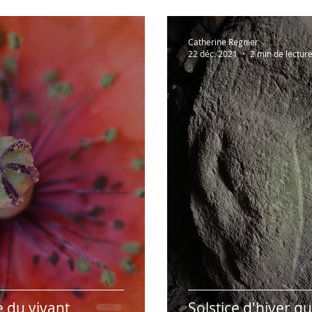
Catherine Regnier
22 déc. 2021
2 min de lectur
 du vivant
Solstice d'hiver q