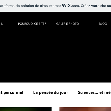
lateforme de création de sites internet
.com
. Créez votre site au
IL
POURQUOI CE SITE?
GALERIE PHOTO
BLOG
artager
c
itations
,
lectures
,
musiques
,
vidéos
,
humour
à méditer e
es "
Psycho
, "
Développement personnel
","
Sciences
...et méta
.."
Au bonheur des zèbres
"
(dédiée à la surdouance / haut potenti
Un lieu d'échange où vous êtes tous bienvenus !
scrivez-vous pour commenter et participer aux forums de discuss
 présentation détaillée des différentes rubriques du bl
t personnel
La pensée du jour
Sciences... et m