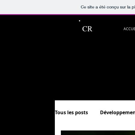
Ce site a été conçu sur la p
CR
ACCUE
Ce blog pour p
Découvrez aussi les rubriqu
et.
In
Sommaire &
Tous les posts
Développemen