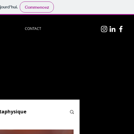
jourd'hui.
Commencez
CONTACT
n
p
hotos
persos.
physique
", "
Hypnose & PNL
"
el)
ion.
og :
par ici.
étaphysique