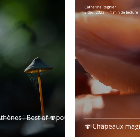
Lectures à partager!
Vidéos recommandées
En 
Catherine Regnier
3 déc. 2023
1 min de lecture
Humour
Hypnose & PNL
Présentation des r
thènes ! Best of 🍄pour
🍄 Chapeaux magi