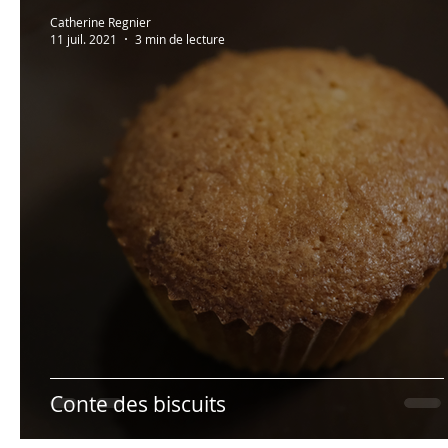
Au bonheur des zèbres
Lectures à partager!
Catherine Regnier
11 juil. 2021
3 min de lecture
Photos persos
Psycho
Humour
Hypno
Conte des biscuits