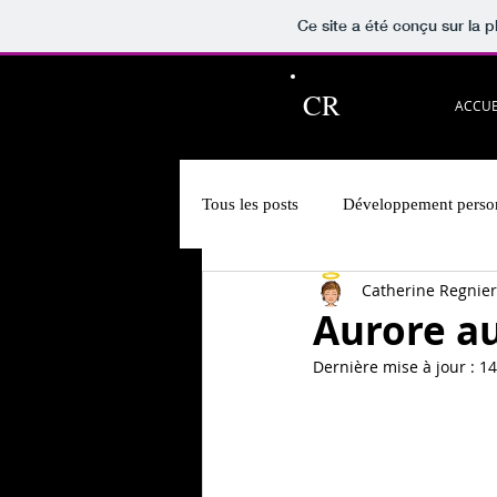
Ce site a été conçu sur la p
CR
ACCUE
Tous les posts
Développement perso
Catherine Regnier
Lectures à partager!
Vidéos r
Aurore au
Dernière mise à jour :
14
Hypnose & PNL
Présentation 