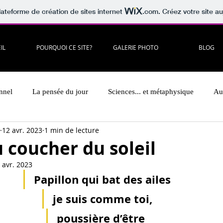
lateforme de création de sites internet
.com
. Créez votre site au
IL
POURQUOI CE SITE?
GALERIE PHOTO
BLOG
nnel
La pensée du jour
Sciences... et métaphysique
Au
12 avr. 2023
1 min de lecture
ecommandées
En musique!
Photos persos
Psycho
 coucher du soleil
 avr. 2023
des rubriques
Papillon qui bat des ailes
je suis comme toi,
poussière d’être 