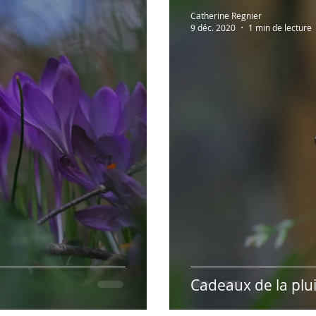
Lectures à partager!
Vidéos recommandées
En 
Catherine Regnier
9 déc. 2020
1 min de lecture
Humour
Hypnose & PNL
Présentation des r
Cadeaux de la plu