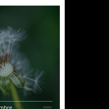
e
embre