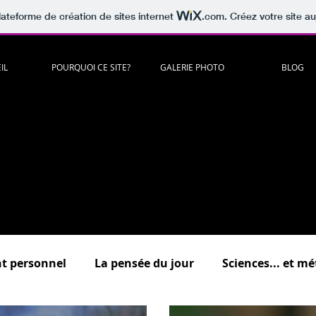
lateforme de création de sites internet
.com
. Créez votre site au
IL
POURQUOI CE SITE?
GALERIE PHOTO
BLOG
artager
c
itations
,
lectures
,
musiques
,
vidéos
,
humour
à méditer e
es "
Psycho
, "
Développement personnel
","
Sciences
...et méta
.."
Au bonheur des zèbres
"
(dédiée à la surdouance / haut potenti
Un lieu d'échange où vous êtes tous bienvenus !
scrivez-vous pour commenter et participer aux forums de discuss
 présentation détaillée des différentes rubriques du bl
t personnel
La pensée du jour
Sciences... et m