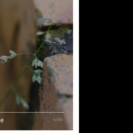
musique!
ubriques
ie