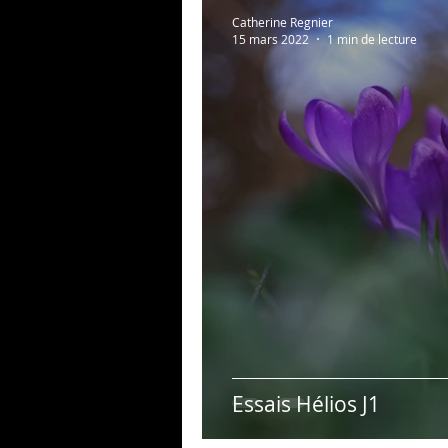
Au bonheur des zèbres
Catherine Regnier
15 mars 2022
1 min de lecture
Photos persos
Psycho
Essais Hélios J1