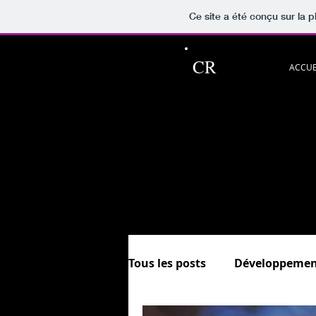
Ce site a été conçu sur la p
CR
ACCUE
Ce blog pour p
Découvrez aussi les rubriqu
et.
In
Sommaire &
Tous les posts
Développemen