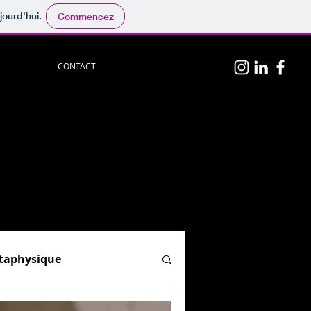
jourd'hui.
Commencez
CONTACT
n
p
hotos
persos.
physique
", "
Hypnose & PNL
"
el)
ion.
og :
par ici.
étaphysique