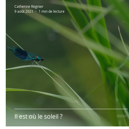
Au bonheur des zèbres
Lectures à partager!
Catherine Regnier
9 août 2021
1 min de lecture
Photos persos
Psycho
Humour
Hypno
Il est où le soleil ?