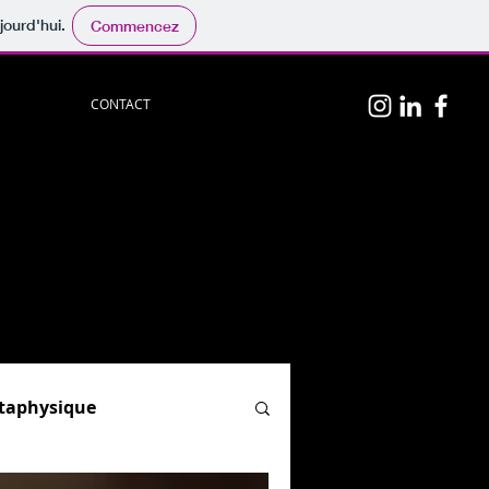
jourd'hui.
Commencez
CONTACT
n
p
hotos
persos.
physique
", "
Hypnose & PNL
"
el)
ion.
og :
par ici.
étaphysique