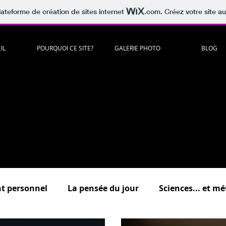
lateforme de création de sites internet
.com
. Créez votre site au
IL
POURQUOI CE SITE?
GALERIE PHOTO
BLOG
artager
c
itations
,
lectures
,
musiques
,
vidéos
,
humour
à méditer e
es "
Psycho
, "
Développement personnel
","
Sciences
...et méta
.."
Au bonheur des zèbres
"
(dédiée à la surdouance / haut potenti
Un lieu d'échange où vous êtes tous bienvenus !
scrivez-vous pour commenter et participer aux forums de discuss
 présentation détaillée des différentes rubriques du bl
t personnel
La pensée du jour
Sciences... et m