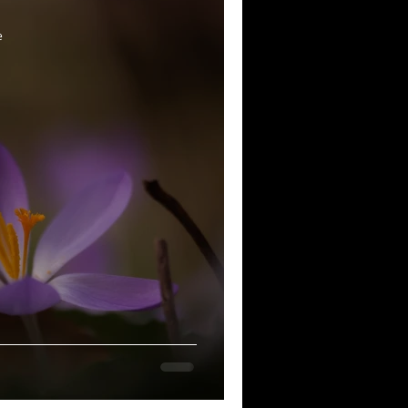
musique!
e
ubriques