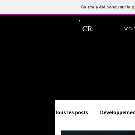
Ce site a été conçu sur la p
CR
ACCUE
Ce blog pour p
Découvrez aussi les rubriqu
et.
In
Sommaire &
Tous les posts
Développemen