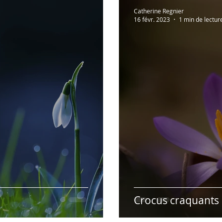
Lectures à partager!
Vidéos recommandées
En 
Catherine Regnier
16 févr. 2023
1 min de lectur
Humour
Hypnose & PNL
Présentation des r
Crocus craquants