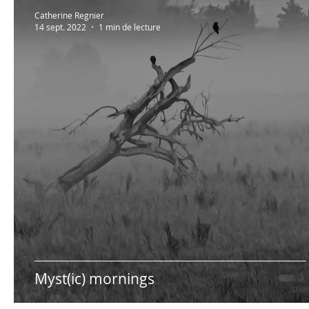
Au bonheur des zèbres
Lectures à partager!
Catherine Regnier
14 sept. 2022
1 min de lecture
Photos persos
Psycho
Humour
Hypno
Myst(ic) mornings